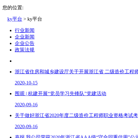
您的位置:
ky平台
> ky平台
行业新闻
企业新闻
企业公告
政策法规
浙江省住房和城乡建设厅关于开展浙江省 二级造价工程
2020-10-15
围观 | 杭建开展“党员学习先锋队”党建活动
2020-09-16
关于做好浙江省2020年度二级造价工程师职业资格考试
2020-09-16
喜报 我公司荣获2020年浙江省AAA级“守合同重信用”公