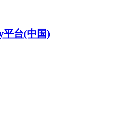
ky平台(中国)