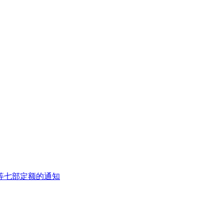
等七部定额的通知