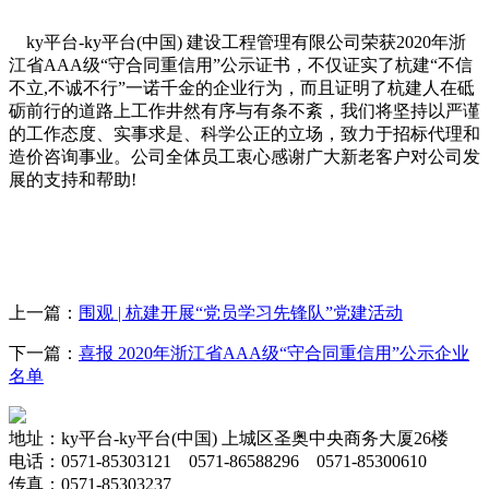
ky平台-ky平台(中国) 建设工程管理有限公司荣获2020年浙
江省AAA级“守合同重信用”公示证书，不仅证实了杭建“不信
不立,不诚不行”一诺千金的企业行为，而且证明了杭建人在砥
砺前行的道路上工作井然有序与有条不紊，我们将坚持以严谨
的工作态度、实事求是、科学公正的立场，致力于招标代理和
造价咨询事业。公司全体员工衷心感谢广大新老客户对公司发
展的支持和帮助!
上一篇：
围观 | 杭建开展“党员学习先锋队”党建活动
下一篇：
喜报 2020年浙江省AAA级“守合同重信用”公示企业
名单
地址：ky平台-ky平台(中国) 上城区圣奥中央商务大厦26楼
电话：0571-85303121 0571-86588296 0571-85300610
传真：0571-85303237