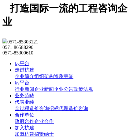
打造国际一流的工程咨询企
业
0571-85303121
0571-86588296
0571-85300610
ky平台
走进杭建
企业简介
组织架构
资质荣誉
ky平台
行业新闻
企业新闻
企业公告
政策法规
业务范畴
代表业绩
全过程造价咨询
招标代理造价咨询
合作单位
政府合作
企业合作
加入杭建
加盟杭建
招贤纳士