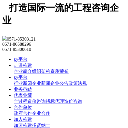
打造国际一流的工程咨询企
业
0571-85303121
0571-86588296
0571-85300610
ky平台
走进杭建
企业简介
组织架构
资质荣誉
ky平台
行业新闻
企业新闻
企业公告
政策法规
业务范畴
代表业绩
全过程造价咨询
招标代理造价咨询
合作单位
政府合作
企业合作
加入杭建
加盟杭建
招贤纳士