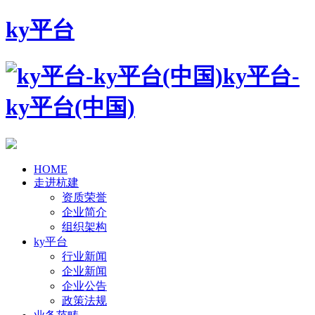
ky平台
ky平台-
ky平台(中国)
HOME
走进杭建
资质荣誉
企业简介
组织架构
ky平台
行业新闻
企业新闻
企业公告
政策法规