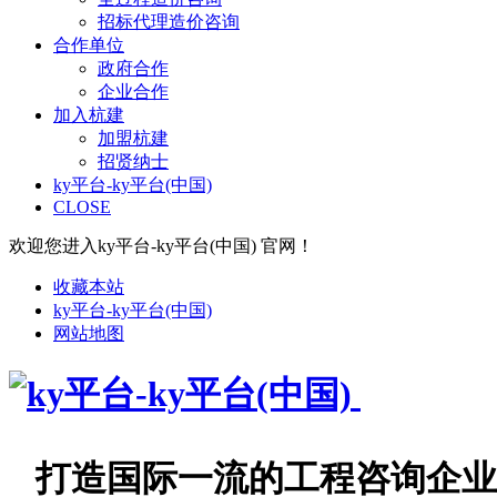
招标代理造价咨询
合作单位
政府合作
企业合作
加入杭建
加盟杭建
招贤纳士
ky平台-ky平台(中国)
CLOSE
欢迎您进入ky平台-ky平台(中国) 官网！
收藏本站
ky平台-ky平台(中国)
网站地图
打造国际一流的工程咨询企业