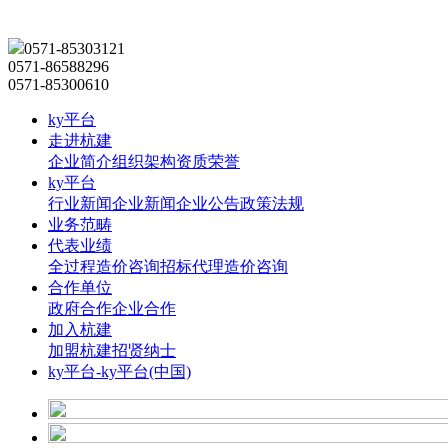
0571-85303121
0571-86588296
0571-85300610
ky平台
走进杭建
企业简介
组织架构
资质荣誉
ky平台
行业新闻
企业新闻
企业公告
政策法规
业务范畴
代表业绩
全过程造价咨询
招标代理造价咨询
合作单位
政府合作
企业合作
加入杭建
加盟杭建
招贤纳士
ky平台-ky平台(中国)