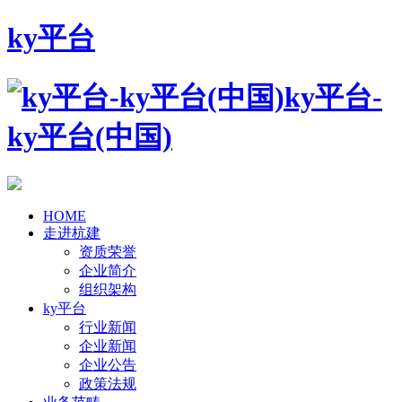
ky平台
ky平台-
ky平台(中国)
HOME
走进杭建
资质荣誉
企业简介
组织架构
ky平台
行业新闻
企业新闻
企业公告
政策法规