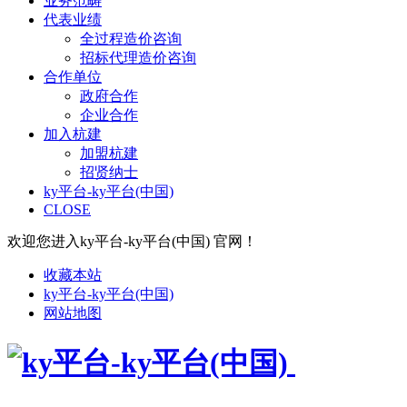
业务范畴
代表业绩
全过程造价咨询
招标代理造价咨询
合作单位
政府合作
企业合作
加入杭建
加盟杭建
招贤纳士
ky平台-ky平台(中国)
CLOSE
欢迎您进入ky平台-ky平台(中国) 官网！
收藏本站
ky平台-ky平台(中国)
网站地图