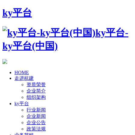
ky平台
ky平台-
ky平台(中国)
HOME
走进杭建
资质荣誉
企业简介
组织架构
ky平台
行业新闻
企业新闻
企业公告
政策法规