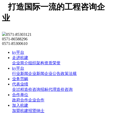
打造国际一流的工程咨询企
业
0571-85303121
0571-86588296
0571-85300610
ky平台
走进杭建
企业简介
组织架构
资质荣誉
ky平台
行业新闻
企业新闻
企业公告
政策法规
业务范畴
代表业绩
全过程造价咨询
招标代理造价咨询
合作单位
政府合作
企业合作
加入杭建
加盟杭建
招贤纳士